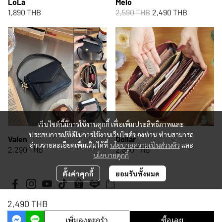
LoLa
Melo
1,890 THB
2,590 THB
2,490 THB
เว็บไซต์นี้มีการใช้งานคุกกี้ เพื่อเพิ่มประสิทธิภาพและ
ประสบการณ์ที่ดีในการใช้งานเว็บไซต์ของท่าน ท่านสามารถ
Valen
Dollar
อ่านรายละเอียดเพิ่มเติมได้ที่
นโยบายความเป็นส่วนตัว
และ
2,290 THB
2,890 THB
นโยบายคุกกี้
ตั้งค่าคุกกี้
ยอมรับทั้งหมด
2,490 THB
Copyright 2026 | All Rights Reserved | Powered by MWE
เพิ่มลงตะกร้า
ซื้อเลย