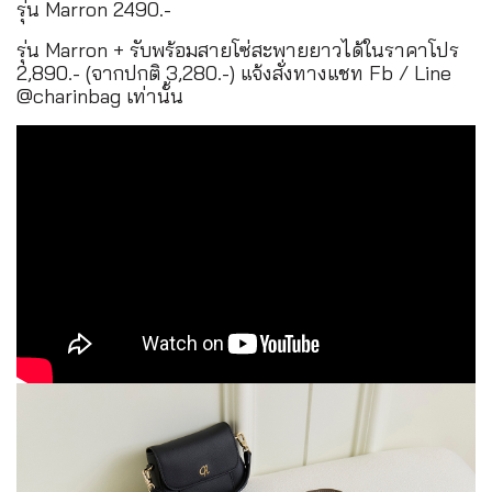
รุ่น Marron 2490.-
รุ่น Marron + รับพร้อมสายโซ่สะพายยาวได้ในราคาโปร
2,890.- (จากปกติ 3,280.-) แจ้งสั่งทางแชท Fb / Line
@charinbag เท่านั้น