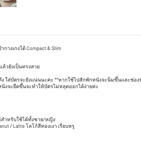
๋ากางเกงได้ Compact & Slim
งแล้วยังเป็นทรงสวย
 ใส่บัตรจะยังแน่นนะคะ **หากใช้ไปสักพักหนังจะนิ่มขึ้นและช่องบัต
นังจะยืดขึ้นจะทำให้บัตรไม่หลุดออกได้ง่ายค่ะ
้สำหรับใช้ได้ทั้งชาย/หญิง
eanut / Latte โลโก้สีทองเงา เรียบหรู