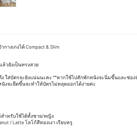
๋ากางเกงได้ Compact & Slim
งแล้วยังเป็นทรงสวย
 ใส่บัตรจะยังแน่นนะคะ **หากใช้ไปสักพักหนังจะนิ่มขึ้นและช่องบัต
นังจะยืดขึ้นจะทำให้บัตรไม่หลุดออกได้ง่ายค่ะ
้สำหรับใช้ได้ทั้งชาย/หญิง
eanut / Latte โลโก้สีทองเงา เรียบหรู