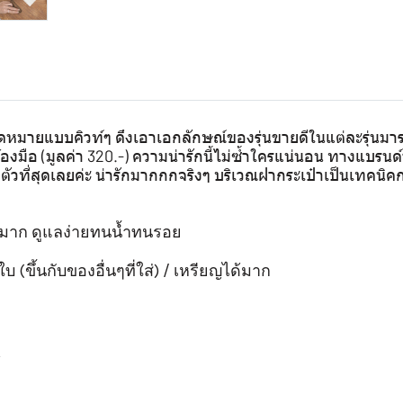
ดหมายแบบคิวท์ๆ ดึงเอาเอกลักษณ์ของรุ่นขายดีในแต่ละรุ่นมาร
งมือ (มูลค่า 320.-) ความน่ารักนี้ไม่ซ้ำใครแน่นอน ทางแบรน
วที่สุดเลยค่ะ น่ารักมากกกจริงๆ บริเวณฝากระเป๋าเป็นเทคนิคการ
ัสดีมาก ดูแลง่ายทนน้ำทนรอย
 (ขึ้นกับของอื่นๆที่ใส่) / เหรียญได้มาก
้