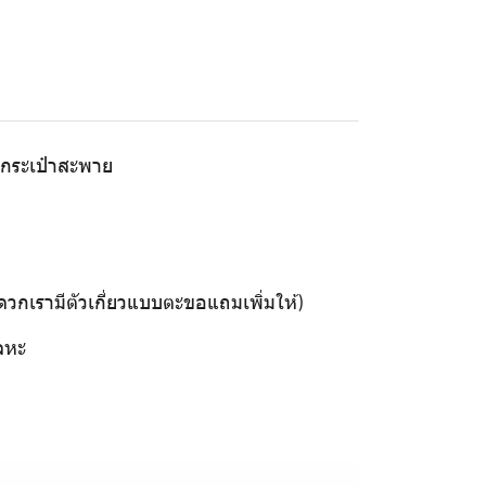
งกระเป๋าสะพาย
ดวกเรามีตัวเกี่ยวแบบตะขอแถมเพิ่มให้)
โลหะ