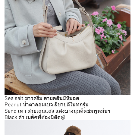
Sea salt ขาวครีม สายคลีนมินิมอล
Peanut น้ำตาลอมเบจ สีขายดีในทุกรุ่น
Sand เทา สวยเล่นแสง แสงบางมุมติดชมพูหม่นๆ
Black ดำ เบสิคที่ต้องมีติดตู้!