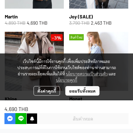
Martin
Joy (SALE)
4,890 THB
4,690 THB
3,790 THB
2,463 THB
-3%
สินค้าใหม่
เว็บไซต์นี้มีการใช้งานคุกกี้ เพื่อเพิ่มประสิทธิภาพและ
ประสบการณ์ที่ดีในการใช้งานเว็บไซต์ของท่าน ท่านสามารถ
อ่านรายละเอียดเพิ่มเติมได้ที่
นโยบายความเป็นส่วนตัว
และ
นโยบายคุกกี้
ตั้งค่าคุกกี้
ยอมรับทั้งหมด
Khloe
Monet
2,890 THB
2,790 THB
5,290 THB
4,690 THB
สินค้าหมด