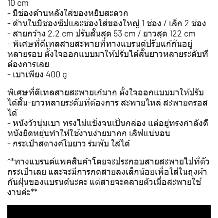
10 cm
- มีช่องด้านหลังใส่ของหยิบสะดวก
- ด้านในมีช่องซิปและช่องใส่ของใหญ่ 1 ช่อง / เล็ก 2 ช่อง
- สายกว้าง 2.2 cm ปรับสั้นสุด 53 cm / ยาวสุด 122 cm
- พิเศษที่ดีเทลสายสะพายที่ทางแบรนด์ปรับแก้กันอยู่
หลายรอบ ตั้งใจออกแบบมาให้ปรับได้สั้นยาวหลายระดับที่
ต้องการเลย
- เบาเพียง 400 g
พิเศษที่ดีเทลสายสะพายเก๋มาก ตั้งใจออกแบบมาให้ปรับ
ได้สั้น-ยาวหลายระดับที่ต้องการ สะพายไหล่ สะพายครอส
ได้
- หนังวัวนุ่มเบา ทรงไม่แข็งจนเป็นกล่อง แต่อยู่ทรงกำลังดี
หนังยืดหยุ่นทำให้ใช้งานง่ายมากก เลิฟแน่นอน
- กระเป๋าสตางค์ใบยาว ร่มพับ ใส่ได้
**ทางแบรนด์แพคสินค้าโดยจะประกอบสายสะพายไปที่ตัว
กระเป๋าเลย และจะมีการกดสายลงเล็กน้อยเพื่อใส่ในถุงผ้า
กันฝุ่นของแบรนด์นะคะ แต่สายจะคลายตัวเมื่อสะพายใช้
งานค่ะ**