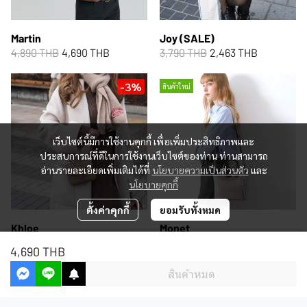
Martin
Joy (SALE)
4,890 THB
4,690 THB
3,790 THB
2,463 THB
-3%
สินค้าใหม่
เว็บไซต์นี้มีการใช้งานคุกกี้ เพื่อเพิ่มประสิทธิภาพและ
ประสบการณ์ที่ดีในการใช้งานเว็บไซต์ของท่าน ท่านสามารถ
อ่านรายละเอียดเพิ่มเติมได้ที่
นโยบายความเป็นส่วนตัว
และ
นโยบายคุกกี้
ตั้งค่าคุกกี้
ยอมรับทั้งหมด
Khloe
Monet
2,890 THB
2,790 THB
5,290 THB
4,690 THB
สินค้าหมด