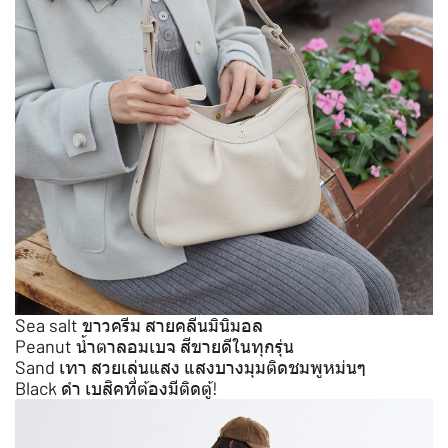
Sea salt ขาวครีม สายคลีนมินิมอล
Peanut น้ำตาลอมเบจ สีขายดีในทุกรุ่น
Sand เทา สวยเล่นแสง แสงบางมุมติดชมพูหม่นๆ
Black ดำ เบสิคที่ต้องมีติดตู้!