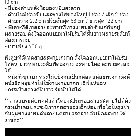
10 cm
- มีช่องด้านหลังใส่ของหยิบสะดวก
- ด้านในมีช่องซิปและช่องใส่ของใหญ่ 1 ช่อง / เล็ก 2 ช่อง
- สายกว้าง 2.2 cm ปรับสั้นสุด 53 cm / ยาวสุด 122 cm
- พิเศษที่ดีเทลสายสะพายที่ทางแบรนด์ปรับแก้กันอยู่
หลายรอบ ตั้งใจออกแบบมาให้ปรับได้สั้นยาวหลายระดับที่
ต้องการเลย
- เบาเพียง 400 g
พิเศษที่ดีเทลสายสะพายเก๋มาก ตั้งใจออกแบบมาให้ปรับ
ได้สั้น-ยาวหลายระดับที่ต้องการ สะพายไหล่ สะพายครอส
ได้
- หนังวัวนุ่มเบา ทรงไม่แข็งจนเป็นกล่อง แต่อยู่ทรงกำลังดี
หนังยืดหยุ่นทำให้ใช้งานง่ายมากก เลิฟแน่นอน
- กระเป๋าสตางค์ใบยาว ร่มพับ ใส่ได้
**ทางแบรนด์แพคสินค้าโดยจะประกอบสายสะพายไปที่ตัว
กระเป๋าเลย และจะมีการกดสายลงเล็กน้อยเพื่อใส่ในถุงผ้า
กันฝุ่นของแบรนด์นะคะ แต่สายจะคลายตัวเมื่อสะพายใช้
งานค่ะ**