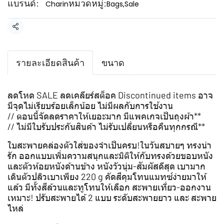
แบรนด์:
หมวดหมู่:
Charin
Bags
,
Sale
แชร์
รายละเอียดสินค้า
ขนาด
ลดโหด SALE ลดเคลียร์สต็อค Discontinued items อาจ
มีจุดไม่เรียบร้อยเล็กน้อย ไม่มีผลกับการใช้งาน
// ตอนนี้จัดลดราคาให้เยอะมาก มีแพคเกจเป็นถุงผ้า**
// ไม่มีใบรับประกันสินค้า ไม่รับเปลี่ยนหรือคืนทุกกรณี**
ใบสะพายคล่องตัวใส่ของจำเป็นครบ!ในวันสบายๆ ทรงน่า
รัก ออกแบบเพิ่มความสนุกและมิติให้กับทรงด้วยขอบหนัง
และตัวห้อยหนังด้านข้าง หนังวัวนุ่ม-สัมผัสดีสุด เบามาก
เดินตัวปลิวเบาเพียง 220 g คัดสีคุมโทนแมทซ์ง่ายมาให้
แล้ว มีทั้งสีล้วนและทูโทนให้เลือก สะพายเที่ยว-ออกงาน
เหมาะ! ปรับสะพายได้ 2 แบบ ระดับสะพายยาว และ สะพาย
ไหล่