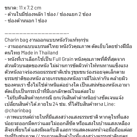
ขนาด: 11 x 7.2 cm
- ด้านในมีช่องหลัก 1 ช่อง / ช่องแยก 2 ช่อง
- ช่องด้านนอก 1 ช่อง
-----------------------------------
Charin bag งานออกแบบหนังวัวแท้ทุกรุ่น
- งานออกแบบแบรนด์ไทย หนังวัวคุณภาพ ตัดเย็บโดยช่างฝีมือ
คนไทย Made in Thailand
️- หนังที่เราเลือกใช้เป็น Full Grain หนังคุณภาพที่ดีที่สุดจาก
ส่วนผิวบนสุดของหนัง ไม่ผ่านการขัดผิวทำให้ทนทานแข็งแรง
ตัวหนังอาจร่องรอยธรรมชาติเช่น รูขุมขน ร่องรอยจุดเล็กตาม
ธรรมชาติของหนัง ลายเกรนของหนังอาจมีไม่เท่ากัน คล้ายผิว
ของคนเรา ซึ่งไม่ใช่ตำหนิแต่อย่างใด เป็นเสน่ห์ของหนังเอามา
ตัดเย็บเป็นกระเป๋าที่มีเอกลักษณ์ในแต่ละใบ
-ไม่รับคืนสินค้าทุกกรณี ยกเว้นสินค้าตำหนิอย่างชัดเจนแจ้ง
เปลี่ยนสินค้าได้ ภายใน 24 ชม. ที่ได้รับสินค้าทาง Line:
@charinbag
-ภาพแบรนด์ถ่ายในที่มีแสงสว่างแสงธรรมชาติ หากดูในที่แสง
น้อยจะออกมึดกว่าและไม่ออกสีชัด หรือแสงในบ้านแสงเหลือง
สีจะเพี้ยนได้ แสงมีผลกับสี และการแสดงผลหน้าจอมือถือแต่ละ
รุ่นที่รับชมภาพ // รบกวนดูสินค้าในที่แสงสว่างธรรมชาตินะคะ