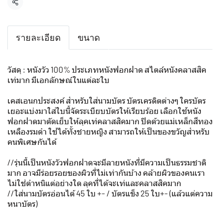
แชร์
รายละเอียด
ขนาด
วัสดุ : หนังวัว 100% ประเภทหนังฟอกฝาด สไตล์หนังคลาสสิค
เท่มาก มีเอกลักษณ์ในแต่ละใบ
เคสเอนกประสงค์ สำหรับใส่นามบัตร บัตรเครดิตต่างๆ ใครบัตร
เยอะแบ่งมาใส่ใบนี้จัดระเบียบบัตรให้เรียบร้อย เลือกใช้หนัง
ฟอกฝาดมาตัดเย็บให้ลุคเท่คลาสสิคมาก ปิดด้วยแม่เหล็กสีทอง
เหลืองรมดำ ใช้ได้ทั้งชายหญิง สามารถให้เป็นของขวัญสำหรับ
คนพิเศษกันได้
//รุ่นนี้เป็นหนังวัวฟอกฝาดจะมีลายหนังที่มีความเป็นธรรมชาติ
มาก อาจมีร่อยรอยของผิวที่ไม่เท่ากันบ้าง คล้ายผิวของคนเรา
ไม่ใช่ตำหนิแต่อย่างใด ลุคที่ได้จะเท่และคลาสสิคมาก
//ใส่นามบัตรอ่อนได้ 45 ใบ +- / บัตรแข็ง 25 ใบ+- (แล้วแต่ความ
หนาบัตร)