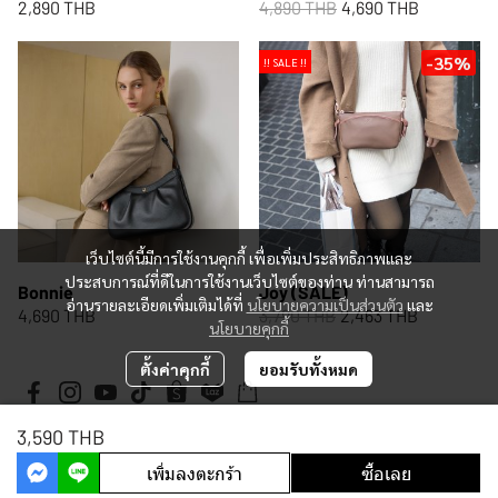
2,890 THB
4,890 THB
4,690 THB
-35%
!! SALE !!
เว็บไซต์นี้มีการใช้งานคุกกี้ เพื่อเพิ่มประสิทธิภาพและ
ประสบการณ์ที่ดีในการใช้งานเว็บไซต์ของท่าน ท่านสามารถ
Bonnie
Joy (SALE)
อ่านรายละเอียดเพิ่มเติมได้ที่
นโยบายความเป็นส่วนตัว
และ
4,690 THB
3,790 THB
2,463 THB
นโยบายคุกกี้
ตั้งค่าคุกกี้
ยอมรับทั้งหมด
3,590 THB
Copyright 2026 | All Rights Reserved | Powered by MWE
เพิ่มลงตะกร้า
ซื้อเลย
Powered By
MakeWebEasy