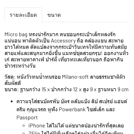
รายละเอียด
ขนาด
Micro bag ทรงน่ารักมาก คนชอบกระเป๋าเล็กหลงรัก
แน่นอน พาติดตัวเป็น Accessory ถือ คล้องแขน สะพาย
ยาวได้หมด ดัดแปลงจากกระเป๋าวินเทจให้มีความทันสมัย
สายแฟและสนุกมากยิ่งขึ้น แมทซ์ชุดสวยกรุบ! ออกงานหิ้ว
เก๋ สะพายพาคาเฟ่ ปาร์ตี้ เที่ยวทะเลเที่ยวนอก ถือพากิน
ข้าวระหว่างวัน
วัสดุ: หนังวัวทนน้ำทนรอย Milano-soft ลายธรรมชาติผิว
สัมผัสดี
ขนาด: ฐานกว้าง 15 x ปากกว้าง 12 x สูง 9 x ฐานหนา 9 cm
ความจุใส่ธนบัตรพับ บัตร ตลับแป้ง ลิป สเปรย์ แฮนด์
ครีม กุญแจรถ หูฟัง Powerbank ไซส์เล็ก และ
Passport️
iPhone ใส่ไม่ได้ แต่ขนาดน้องน่ารักที่สุดเลย
️ZFlip ใส่ได้มีที่เหลือๆใส่อย่างอื่นได้อีกเพียบ