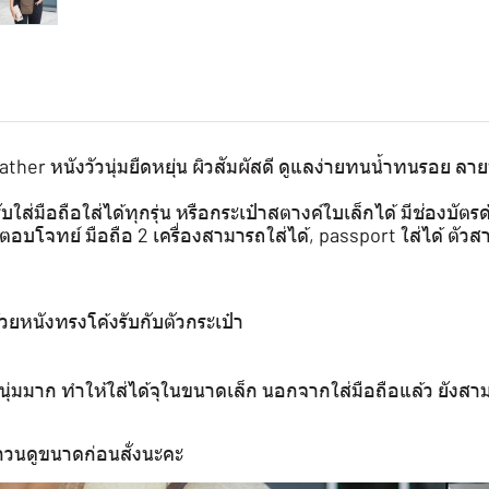
eather หนังวัวนุ่มยืดหยุ่น ผิวสัมผัสดี ดูแลง่ายทนน้ำทนรอย ลาย
่มือถือใส่ได้ทุกรุ่น หรือกระเป๋าสตางค์ใบเล็กได้ มีช่องบัตรด
้ตอบโจทย์ มือถือ 2 เครื่องสามารถใส่ได้, passport ใส่ได้ ตัวสา
ด้วยหนังทรงโค้งรับกับตัวกระเป๋า
่นนุ่มมาก ทำให้ใส่ได้จุในขนาดเล็ก นอกจากใส่มือถือแล้ว ยังส
นดูขนาดก่อนสั่งนะคะ‍️‍️