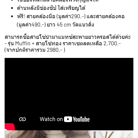
ด้านหลังมีช่องซิป ใส่เหรียญได้
ฟรี! สายคล้องมือ (มูลค่า290.-) และสายคล้องคอ
(มูลค่า490.-) ยาว 45 cm วัดแนวดิ่ง
สามารถซื้อสายโซ่นำมาแมทซ์สะพายยาวครอสได้ด้วยค่ะ
- รุ่น Muffin + สายโซ่ทอง ราคาเซตลดเหลือ 2,700.-
(จากปกติราคารวม 2980.- )