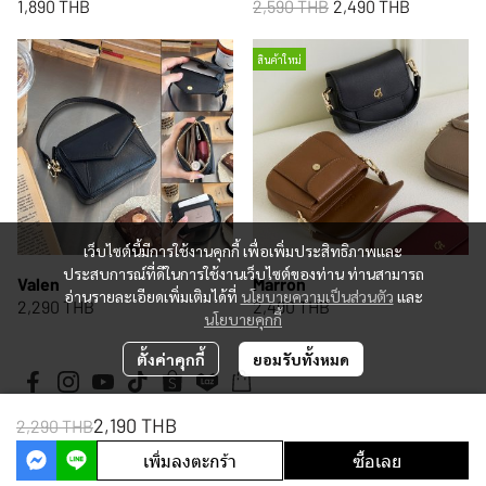
1,890 THB
2,590 THB
2,490 THB
สินค้าใหม่
เว็บไซต์นี้มีการใช้งานคุกกี้ เพื่อเพิ่มประสิทธิภาพและ
ประสบการณ์ที่ดีในการใช้งานเว็บไซต์ของท่าน ท่านสามารถ
Valen
Marron
อ่านรายละเอียดเพิ่มเติมได้ที่
นโยบายความเป็นส่วนตัว
และ
2,290 THB
2,490 THB
นโยบายคุกกี้
ตั้งค่าคุกกี้
ยอมรับทั้งหมด
2,190 THB
2,290 THB
Copyright 2026 | All Rights Reserved | Powered by MWE
เพิ่มลงตะกร้า
ซื้อเลย
Powered By
MakeWebEasy