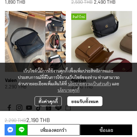
1,890 THB
2,590 THB
2,490 THB
สินค้าใหม่
เว็บไซต์นี้มีการใช้งานคุกกี้ เพื่อเพิ่มประสิทธิภาพและ
ประสบการณ์ที่ดีในการใช้งานเว็บไซต์ของท่าน ท่านสามารถ
Valen
Marron
อ่านรายละเอียดเพิ่มเติมได้ที่
นโยบายความเป็นส่วนตัว
และ
2,290 THB
2,490 THB
นโยบายคุกกี้
ตั้งค่าคุกกี้
ยอมรับทั้งหมด
2,190 THB
2,290 THB
Copyright 2026 | All Rights Reserved | Powered by MWE
เพิ่มลงตะกร้า
ซื้อเลย
Powered By
MakeWebEasy