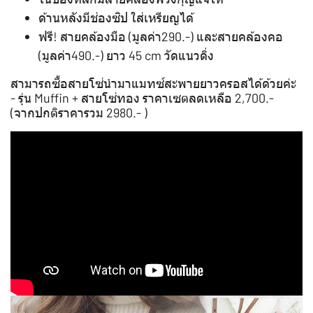
ด้านหลังมีช่องซิป ใส่เหรียญได้
ฟรี! สายคล้องมือ (มูลค่า290.-) และสายคล้องคอ
(มูลค่า490.-) ยาว 45 cm วัดแนวดิ่ง
สามารถซื้อสายโซ่นำมาแมทซ์สะพายยาวครอสได้ด้วยค่ะ
- รุ่น Muffin + สายโซ่ทอง ราคาเซตลดเหลือ 2,700.-
(จากปกติราคารวม 2980.- )