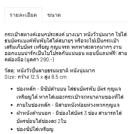
รายละเอียด
ขนาด
กระเป๋าสตางค์เอนกประสงค์ บางเบา หนังวัวนุ่มมาก ใช้ใส่
ธนบัตรแบงค์พันพับใส่ได้สบายๆ หรือจะใช้เป็นกระเป๋า
เสริมเก็บบัตร เหรียญ กุญแจรถ พกพาสะดวกมากๆ งาน
ออกแบบน่ารักเป็นใบโปรดกันแน่นอน ตอนนี้แถมฟรี! สาย
คล้องมือ (มูลค่า 290.-)
วัสดุ: หนังวัวปั่นลายธรมมชาติ หนังนุ่มมาก
Size: กว้าง 12.5 x สูง 8.5 cm
ช่องหลัก - มีซิปด้านบน ใส่ธนบัตรพับ บัตร กุญแจ
เหรียญได้ หากใส่เยอะกระเป๋าจะหนาตามของที่ใส่
ภายในช่องหลัก - มีสายหนังห้อยห่วงพวกกุญแจ
ฝาหนังด้านนอก - มีช่องใส่บัตร 3 ช่อง สามารถใส่
บัตรซ้อนได้ช่องละ 2ใบ
ช่องซิปใส่เหรียญ