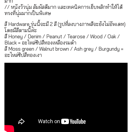
มาก
// หนังวัวนุ่ม สัมผัสดีมาก และเทคนิคการเย็บพลิกทำให้ได้
ทรงที่นุ่มมากเป็นพิเศษ
สี Hardware รุ่นนี้จะมี 2 สี (รูปที่ลงบางภาพสีจะยังไม่อัพเดท)
โดยมีสีตามนี้ค่ะ
สี Honey / Denim / Peanut / Tearose / Wood / Oak /
Black = อะไหล่ซิปสีทองเหลืองรมดำ
สี Moss green / Walnut brown / Ash grey / Burgundy =
อะไหล่ซิปสีทองเงา