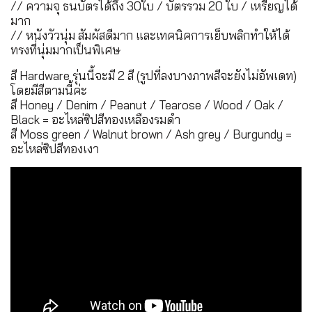
// ความจุ ธนบัตรได้ถึง 30ใบ / บัตรรวม 20 ใบ / เหรียญได้
มาก
// หนังวัวนุ่ม สัมผัสดีมาก และเทคนิคการเย็บพลิกทำให้ได้
ทรงที่นุ่มมากเป็นพิเศษ
สี Hardware รุ่นนี้จะมี 2 สี (รูปที่ลงบางภาพสีจะยังไม่อัพเดท)
โดยมีสีตามนี้ค่ะ
สี Honey / Denim / Peanut / Tearose / Wood / Oak /
Black = อะไหล่ซิปสีทองเหลืองรมดำ
สี Moss green / Walnut brown / Ash grey / Burgundy =
อะไหล่ซิปสีทองเงา