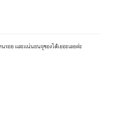
น้ำ-ทนรอย และแน่นอนจุของได้เยอะเลยค่ะ