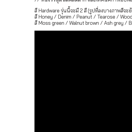
สี Hardware รุ่นนี้จะมี 2 สี (รูปที่ลงบางภาพสีจะย
สี Honey / Denim / Peanut / Tearose / Wood
สี Moss green / Walnut brown / Ash grey / B