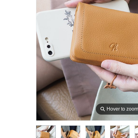
⚲
Hover to zoo