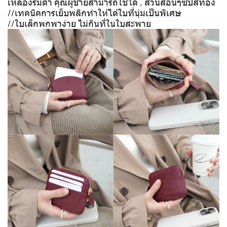
เหลืองรมดำ คุณผู้ชายสามารถใช้ได้ , ส่วนสีอื่นๆซิปสีทอง
//เทคนิคการเย็บพลิกทำให้ได้ใบที่นุ่มเป็นพิเศษ
//ใบเล็กพกพาง่าย ไม่กินที่ในใบสะพาย