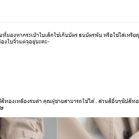
ที่มองหากระเป๋าใบเล็กใช้เก็บบัตร ธนบัตรพับ หรือใช้ใส่เหรี
้องใบจิ๋วแต่จุอยู่นะคะ~
ีทองเหลืองรมดำ คุณผู้ชายสามารถใช้ได้ , ส่วนสีอื่นๆซิปสีท
ศษ