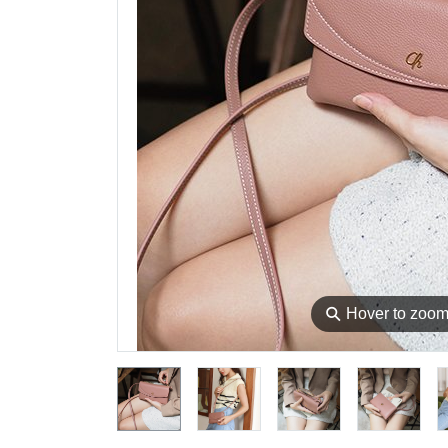
⚲
Hover to zoo