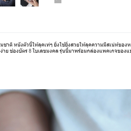
ชาติ หนังตัวนี้ให้ลุคเท่ๆ ยิ่งใช้ยิ่งสวยให้ลุคความมีสเน่ห์ของ
กง่าย ช่องบัตร 8 ใบเลขมงคล รุ่นนี้มาพร้อมกล่องแพคเกจของแบ