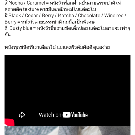
สี Mocha / Caramel = หนังวัวฟอกฝาดปั่นลายธรรมชาติ เท่
คลาสสิค texture ลายมีเอกลักษณ์ในแต่ละใบ
สี Black / Cedar / Berry / Matcha / Chocolate / Wine red /
Berry = หนังวัวลายธรรมชาติ นุ่มมือเป็นพิเศษ
สี Dusty blue = หนังวัวขึ้นลายชัดเล็กน้อย แต่ละใบลายจะเท่าๆ
กัน
หนังทุกชนิดที่เราเลือกใช้ นุ่มและผิวสัมผัสดี ดูแลง่าย