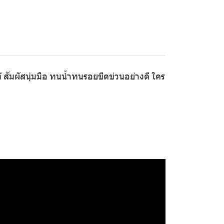
สัมผัสนุ่มมือ ทนน้ำทนรอยขีดข่วนอย่างดี ใคร