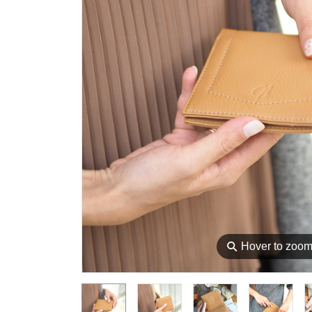
⚲
Hover to zoo