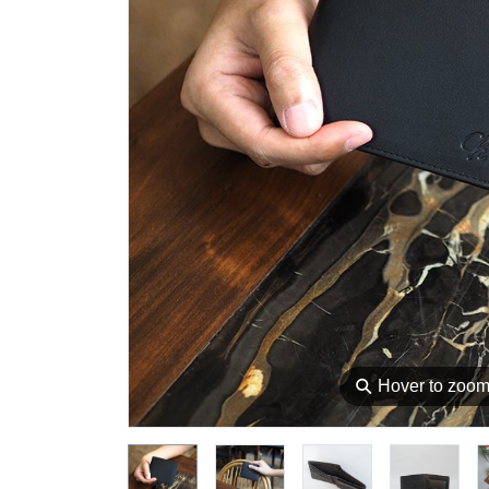
⚲
Hover to zoo